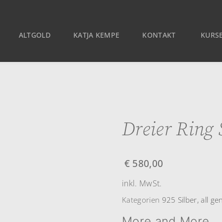
ALTGOLD
KATJA KEMPE
KONTAKT
KURSE
Dreier Ring 
€
580,00
inkl. MwSt.
Kategorien
925 Silber
,
all ge
More and More