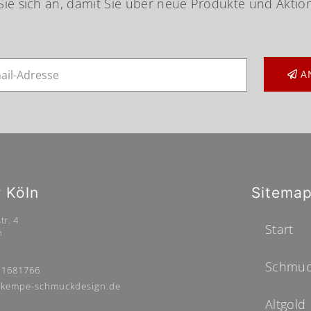
ie sich an, damit Sie über neue Produkte und Aktio
A
r Köln
Sitema
tr. 4
Start
n
Schmuc
 1681766
kempe-schmuckdesign.de
Altgold