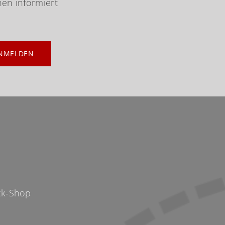
nen informiert
NMELDEN
p
k-Shop