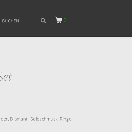
0
 BUCHEN
Set
nder
,
Diamant
,
Goldschmuck
,
Ringe