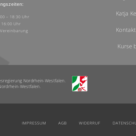
ngszeiten:
Katja 
:00 – 18:30 Uhr
– 16:00 Uhr
Kontakt
 Vereinbarung
Kurse 
desregierung Nordrhein-Westfalen.
Nordrhein-Westfalen.
IMPRESSUM
AGB
WIDERRUF
DATENSCH