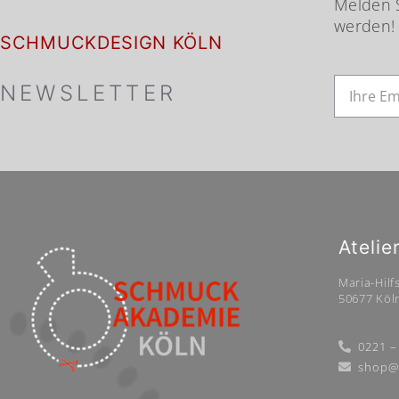
Melden S
werden!
SCHMUCKDESIGN KÖLN
NEWSLETTER
Atelie
Maria-Hilfs
50677 Köl
0221 –
shop@