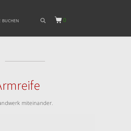
0
 BUCHEN
Armreife
Handwerk miteinander.