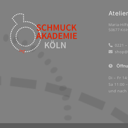
Atelie
Maria-Hilfs
50677 Köl
0221 –
shop@
Öffnu
Di – Fr 14
Sa 11:00 
und nach