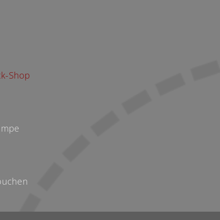
p
k-Shop
Kempe
buchen