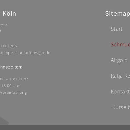
r Köln
Sitema
tr. 4
Start
n
Schmuc
 1681766
kempe-schmuckdesign.de
Altgold
ngszeiten:
Katja 
:00 – 18:30 Uhr
– 16:00 Uhr
Kontakt
 Vereinbarung
Kurse 