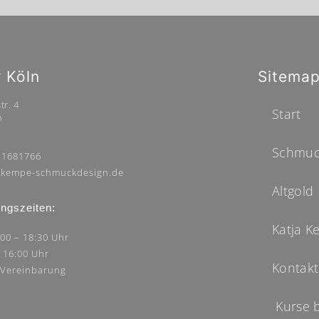
r Köln
Sitema
tr. 4
Start
n
Schmuc
 1681766
kempe-schmuckdesign.de
Altgold
ngszeiten:
Katja 
:00 – 18:30 Uhr
– 16:00 Uhr
Kontakt
 Vereinbarung
Kurse 