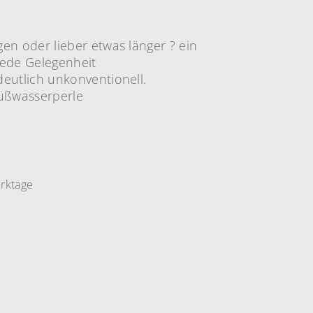
en oder lieber etwas länger ? ein
jede Gelegenheit
eutlich unkonventionell.
Süßwasserperle
erktage