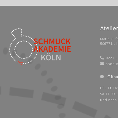
Atelie
Maria-Hilfs
50677 Köl
0221 –
shop@
Öffnu
Di – Fr 14
Sa 11:00 
und nach