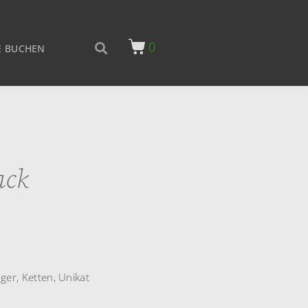
0
 BUCHEN
ack
ger
,
Ketten
,
Unikat