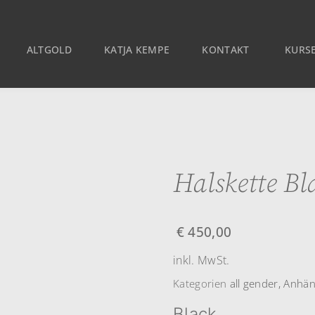
ALTGOLD
KATJA KEMPE
KONTAKT
KURSE
Halskette Bl
€
450,00
inkl. MwSt.
Kategorien
all gender
,
Anhän
Black