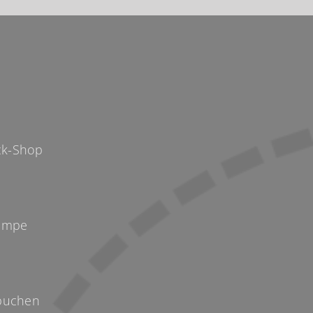
p
k-Shop
Kempe
buchen