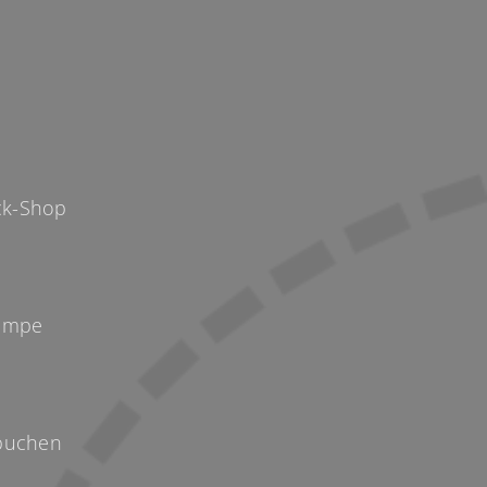
p
k-Shop
Kempe
buchen