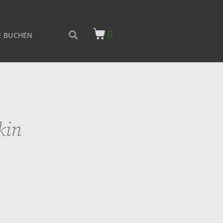
0
 BUCHEN
kin