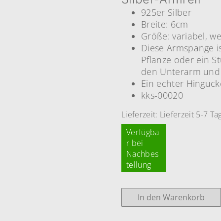
925er Silber
Breite: 6cm
Größe: variabel, we
Diese Armspange is
Pflanze oder ein 
den Unterarm und 
Ein echter Hinguck
kks-00020
Lieferzeit:
Lieferzeit 5-7 Ta
Verfügba
r bei
Nachbes
tellung
In den Warenkorb