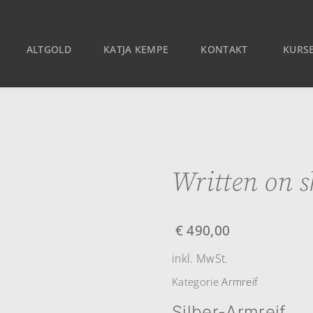
ALTGOLD
KATJA KEMPE
KONTAKT
KURSE
Written on s
€
490,00
inkl. MwSt.
Kategorie
Armreif
Silber-Armreif