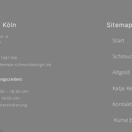
r Köln
Sitema
tr. 4
Start
n
Schmuc
 1681766
kempe-schmuckdesign.de
Altgold
ngszeiten:
Katja 
:00 – 18:30 Uhr
– 16:00 Uhr
Kontakt
 Vereinbarung
Kurse 