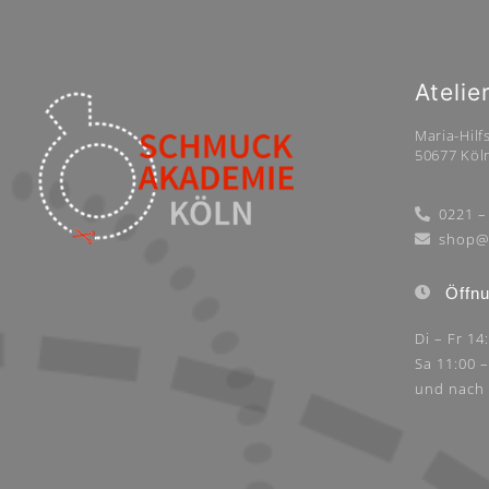
Atelie
Maria-Hilfs
50677 Köl
0221 –
shop@
Öffnu
Di – Fr 14
Sa 11:00 
und nach