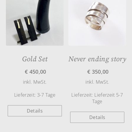
Gold Set
Never ending story
€
450,00
€
350,00
inkl. MwSt.
inkl. MwSt.
Lieferzeit:
3-7 Tage
Lieferzeit:
Lieferzeit 5-7
Tage
Details
Details