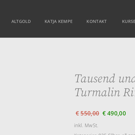
ALTGOLD
KATJA KEMPE
KONTAKT
KURSE
Tausend und
Turmalin Ri
€
550,00
€
490,00
inkl. MwSt.