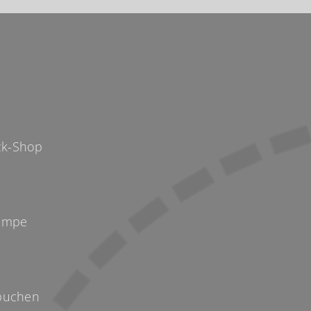
p
k-Shop
Kempe
buchen