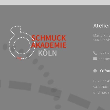
Atelie
Maria-Hilfs
50677 Köl
0221 –
shop@
Öffnu
Di – Fr 14
Sa 11:00 
und nach