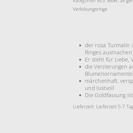
Kategorien
925 Silber
,
all ge
Verlobungsringe
der rosa Turmalin i
Ringes ausmachen
Er steht für Liebe
die Verzierungen a
Blumenornamenten
märchenhaft, versp
und lustvoll
Die Goldfassung ist
Lieferzeit:
Lieferzeit 5-7 Ta