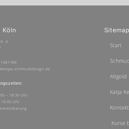
r Köln
Sitema
tr. 4
Start
n
Schmuc
 1681766
kempe-schmuckdesign.de
Altgold
ngszeiten:
Katja 
:00 – 18:30 Uhr
– 16:00 Uhr
Kontakt
 Vereinbarung
Kurse 