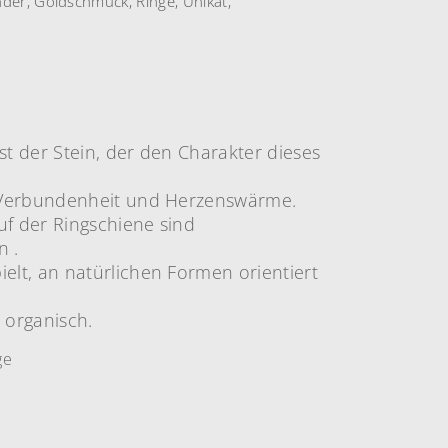
nder
,
Goldschmuck
,
Ringe
,
Unikat
,
st der Stein, der den Charakter dieses
.
, Verbundenheit und Herzenswärme.
uf der Ringschiene sind
 .
ielt, an natürlichen Formen orientiert
 organisch.
ge